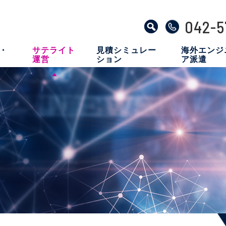
042-5
ム・
サテライト
見積シミュレー
海外エンジ
運営
ション
ア派遣