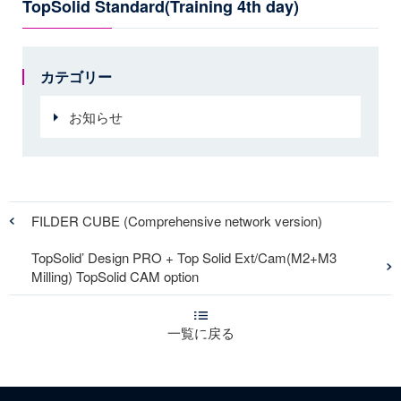
TopSolid Standard(Training 4th day)
カテゴリー
お知らせ
FILDER CUBE (Comprehensive network version)
TopSolid’ Design PRO + Top Solid Ext/Cam(M2+M3
Milling) TopSolid CAM option
一覧に戻る