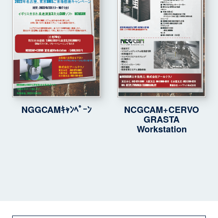
NGGCAMｷｬﾝﾍﾟｰﾝ
NCGCAM+CERVO
GRASTA
Workstation