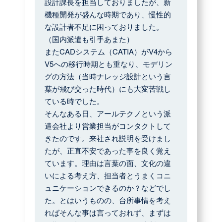
設計課長を担当しておりましたが、新
機種開発が盛んな時期であり、慢性的
な設計者不足に困っておりました。
（国内派遣も引手あまた）
またCADシステム（CATIA）がV4から
V5への移行時期とも重なり、モデリン
グの方法（当時ナレッジ設計という言
葉が飛び交った時代）にも大変苦戦し
ている時でした。
そんなある日、アールテクノという派
遣会社より営業担当がコンタクトして
きたのです。来社され説明を受けまし
たが、正直不安であった事を良く覚え
ています。理由は言葉の面、文化の違
いによる考え方、担当者とうまくコニ
ュニケーションできるのか？などでし
た。とはいうものの、台所事情を考え
ればそんな事は言っておれず、まずは