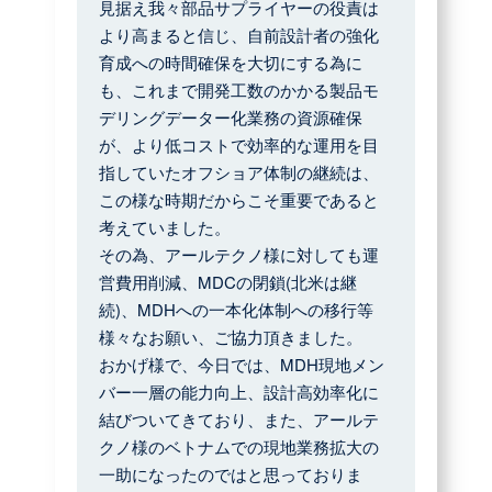
見据え我々部品サプライヤーの役責は
より高まると信じ、自前設計者の強化
育成への時間確保を大切にする為に
も、これまで開発工数のかかる製品モ
デリングデーター化業務の資源確保
が、より低コストで効率的な運用を目
指していたオフショア体制の継続は、
この様な時期だからこそ重要であると
考えていました。
その為、アールテクノ様に対しても運
営費用削減、MDCの閉鎖(北米は継
続)、MDHへの一本化体制への移行等
様々なお願い、ご協力頂きました。
おかげ様で、今日では、MDH現地メン
バー一層の能力向上、設計高効率化に
結びついてきており、また、アールテ
クノ様のベトナムでの現地業務拡大の
一助になったのではと思っておりま