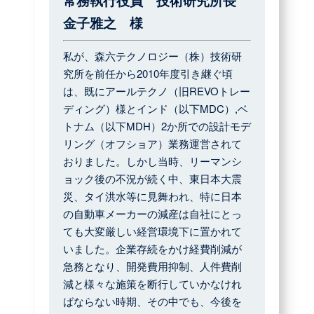
常務執行役員 技術研究所長
金子雅之 様
私が、森六テクノロジー（株）技術研
究所を前任から2010年度引き継ぐ頃
は、既にアールテクノ（旧REVOトレー
ディング）様とインド（以下MDC）,ベ
トナム（以下MDH）2か所での設計モデ
リング（オフショア）業務運営されて
おりました。しかし当時、リーマンシ
ョック後の不況が続く中、東日本大震
災、タイ洪水等に見舞われ、特に日本
の自動車メーカーの減産は自社にとっ
ても大変厳しい経営環境下に置かれて
いました。企業存続をかけ経費削減が
急務となり、開発費用抑制、人件費削
減と様々な施策を断行していかなけれ
ばならない時期、その中でも、今後を