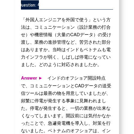
4
Question:
「外国人エンジニアを外国で使う」という方
法は、コミュニケーション（設計業務の打合
せ）や機密情報（大量のCADデータ）の受け
渡し、業務の進捗管理など、苦労された部分
はありますか。当時はインドもベトナムも電
力インフラが弱く、しばしば停電になってい
ました。どのように対応されましたか。
Answer ►
インドのオフショア開設時点
で、コミュニケーションとCADデータの送受
信ツールは最善の物を用意していましたが、
頻繁に停電が発生する事象に見舞われまし
た。停電が発生すると、一切の業務が出来な
くなってしまいます。開設前には気付かなか
ったことで、急遽発電機を導入し、対策を行
ないました。ベトナムのオフショアは、イン