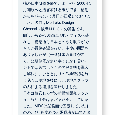
補の日本研修を経て、ようやく2006年5
月開設へと漕ぎ着ける事ができ、構想
から約1年という月日が経過しておりま
した。名前はMoriroku Design
Chennai（以降ＭＤＣ）の誕生です。
開設から2～3週間は現地オフィスへ滞
在し、構想通り日本とのやり取りがで
きるか最終確認を行い、多少の問題も
ありましたが（一番は電力事情が悪
く、短期停電が多い事くしかも暑いイ
ンドでは苦労したものの発電機を導入
し解決）、ひととおりの作業確認を終
え我々は現地を後にし、現地スタッフ
のみによる運用を開始しました。
日本は相変わらずの新機種開発ラッシ
ュ、設計工数はまだまだ不足していま
した。MDCは業務面で安定していたも
のの、1年程度経つと退職者が出てきま