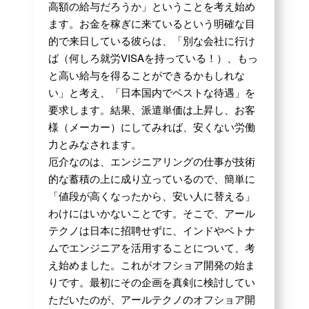
高額の給与だろうか」ということを考え始め
ます。お金を稼ぎに来ているという明確な目
的で来日している彼らは、「別な会社に行け
ば（何しろ就労VISAを持っている！）、もっ
と高い給与を得ることができるかもしれな
い」と考え、「日本国内でベストな待遇」を
要求します。結果、派遣単価は上昇し、お客
様（メーカー）にしてみれば、安くない労働
力とみなされます。
厄介なのは、エンジニアリングの仕事が技術
的な蓄積の上に成り立っているので、簡単に
「値段が高くなったから、安い人に替える」
わけにはいかないことです。そこで、アール
テクノは日本に招聘せずに、インドやベトナ
ムでエンジニアを活用することについて、考
え始めました。これがオフショア開発の始ま
りです。最初にその企画を真剣に検討してい
ただいたのが、アールテクノのオフショア開