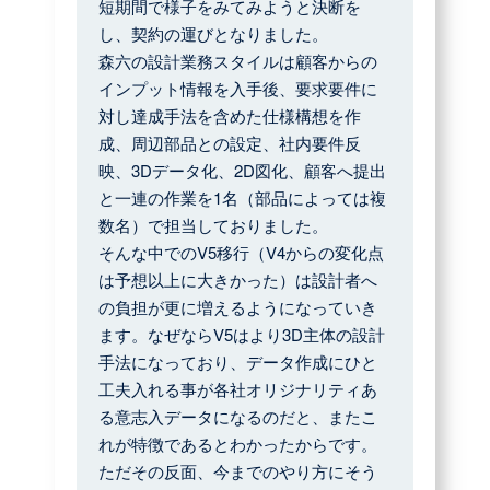
短期間で様子をみてみようと決断を
し、契約の運びとなりました。
森六の設計業務スタイルは顧客からの
インプット情報を入手後、要求要件に
対し達成手法を含めた仕様構想を作
成、周辺部品との設定、社内要件反
映、3Dデータ化、2D図化、顧客へ提出
と一連の作業を1名（部品によっては複
数名）で担当しておりました。
そんな中でのV5移行（V4からの変化点
は予想以上に大きかった）は設計者へ
の負担が更に増えるようになっていき
ます。なぜならV5はより3D主体の設計
手法になっており、データ作成にひと
工夫入れる事が各社オリジナリティあ
る意志入データになるのだと、またこ
れが特徴であるとわかったからです。
ただその反面、今までのやり方にそう