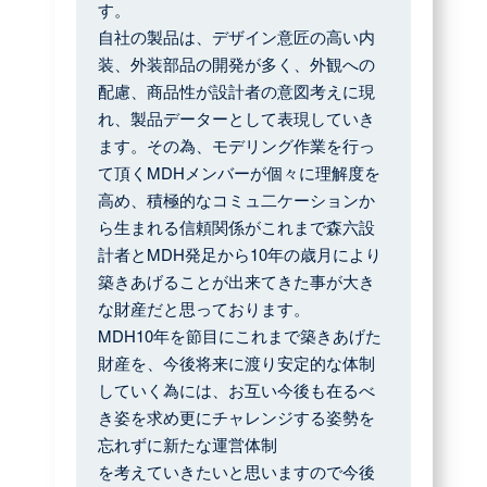
す。
自社の製品は、デザイン意匠の高い内
装、外装部品の開発が多く、外観への
配慮、商品性が設計者の意図考えに現
れ、製品データーとして表現していき
ます。その為、モデリング作業を行っ
て頂くMDHメンバーが個々に理解度を
高め、積極的なコミュ二ケーションか
ら生まれる信頼関係がこれまで森六設
計者とMDH発足から10年の歳月により
築きあげることが出来てきた事が大き
な財産だと思っております。
MDH10年を節目にこれまで築きあげた
財産を、今後将来に渡り安定的な体制
していく為には、お互い今後も在るべ
き姿を求め更にチャレンジする姿勢を
忘れずに新たな運営体制
を考えていきたいと思いますので今後