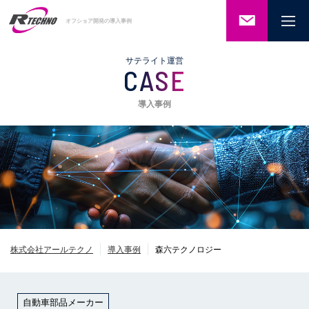
ご相談・
オフショア開発の導入事例
お問い合
わせ
サテライト運営
CASE
導入事例
株式会社アールテクノ
導入事例
森六テクノロジー
自動車部品メーカー