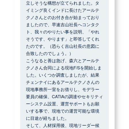
立しそうな構想が立てられました。タ
イミング良くインドに長けたアールテ
クノさんとのお付き合が始まっており
ましたので、早速吉山社長へコンタク
ト、我々のやりたい事を説明、「やれ
そうです、やります」と即答してくれ
たのです。（恐らく吉山社長の意図に
合致したのでしょう。）
こうなると善は急げ、森六とアールテ
クノさん合同による現地F/Sを開始しま
した。いくつか調査しましたが、結果
チェンナイにあるアールテクノさんの
現地事務所一室をお借りし、モデラー
要員の確保、CATIAの調達やセキリティ
ーシステム設置、運営サポートもお願
いする事で、現地での運営可能な環境
に目途が経ちました。
そして、人材採用後、現地リーダー候