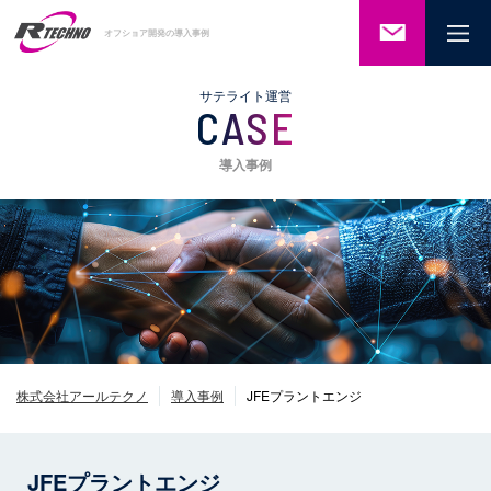
ご相談・
オフショア開発の導入事例
お問い合
わせ
サテライト運営
CASE
導入事例
株式会社アールテクノ
導入事例
JFEプラントエンジ
JFEプラントエンジ