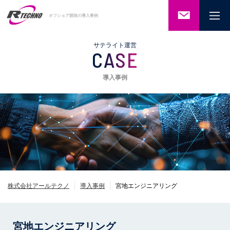
ご相談・
オフショア開発の導入事例
お問い合
わせ
サテライト運営
CASE
導入事例
株式会社アールテクノ
導入事例
宮地エンジニアリング
宮地エンジニアリング